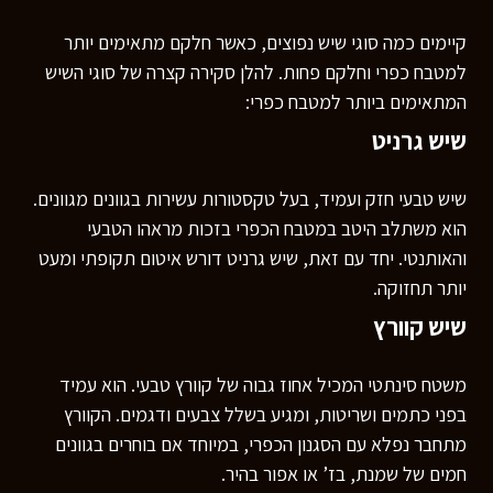
קיימים כמה סוגי שיש נפוצים, כאשר חלקם מתאימים יותר
למטבח כפרי וחלקם פחות. להלן סקירה קצרה של סוגי השיש
המתאימים ביותר למטבח כפרי:
שיש גרניט
שיש טבעי חזק ועמיד, בעל טקסטורות עשירות בגוונים מגוונים.
הוא משתלב היטב במטבח הכפרי בזכות מראהו הטבעי
והאותנטי. יחד עם זאת, שיש גרניט דורש איטום תקופתי ומעט
יותר תחזוקה.
שיש קוורץ
משטח סינתטי המכיל אחוז גבוה של קוורץ טבעי. הוא עמיד
בפני כתמים ושריטות, ומגיע בשלל צבעים ודגמים. הקוורץ
מתחבר נפלא עם הסגנון הכפרי, במיוחד אם בוחרים בגוונים
חמים של שמנת, בז’ או אפור בהיר.