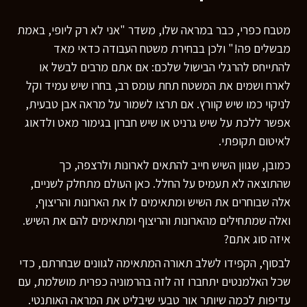
מטבח כפרי, כבר במראה שלו, משדר "אני לא רק ליופי, באמת
מבשלים פה!" ולכן בבחירת משטח העבודה כדאי מאד
להתייחס להרגלי הבישול שלכם: אם אתם מרבים לבשל או
לארח ושמים את המשטח תחת עומס רב, בחרו שיש עמיד וקל
לניקוי כמו שיש קוורץ. אם תרצו לשמור על מראה אבן טבעית,
אפשר ללכת על שיש גרניט או שיש חברון בגימור מאט ולדאוג
לאיטום תקופתי.
כמובן, שגוון השיש חייב להתאים לארונות ולרצפה, כך
שהתוצאה לא תעמיס על החלל. כאן העולם מתחלק לשניים,
אלה שבוחרים את השיש ומתאימים לו את הארונות והריצוף,
ואלה שמתחילים מהארונות והריצוף ומתאימים להם את השיש.
איזה סוג אתם?
לבסוף, הקפידו לשלב תאורה המתאימה לגוונים שבחרתם, כדי
שכל האלמנטים יתחברו זה לזה בהרמוניה כפרית מושלמת, עם
עדיפות לכמה שיותר אור טבעי שיבליט את המראה האותנטי.