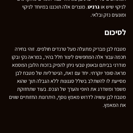
לניקוי שיש או
גרניט
. מוצרים אלה תוכננו במיוחד לניקוי
ומונעים נזק ובלאי.
לסיכום
מטבח לבן מבריק מתעלה מעל טרנדים חולפים. זוהי בחירה
חכמה עבור אלה המחפשים ליצור חלל בהיר, במראה נקי ובקו
מודרני בביתם ובאופן טבעי ניתן להפיק בזכות הלובן המסמא
מראה סופר יוקרתי. יחד עם זאת, הניטרליות של מטבח לבן
מסייעת לו להשתלב בשלל סגנונות ללא הגבלה תוך שהוא
משפר ומשדרג את היופי והערך של הנכס. בעוד שתחזוקת
מטבח לבן עשויה לדרוש מאמץ נוסף, היתרונות החזותיים שווים
את המאמץ.