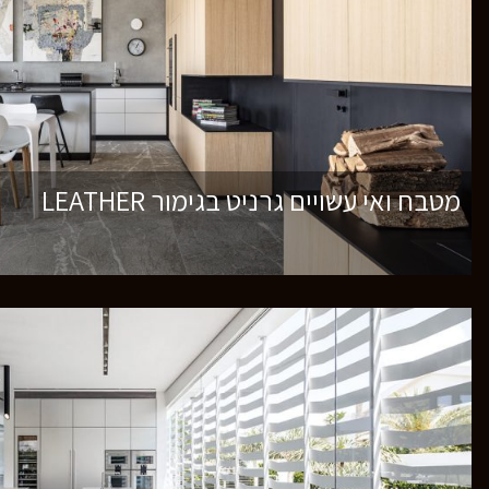
מטבח ואי עשויים גרניט בגימור LEATHER