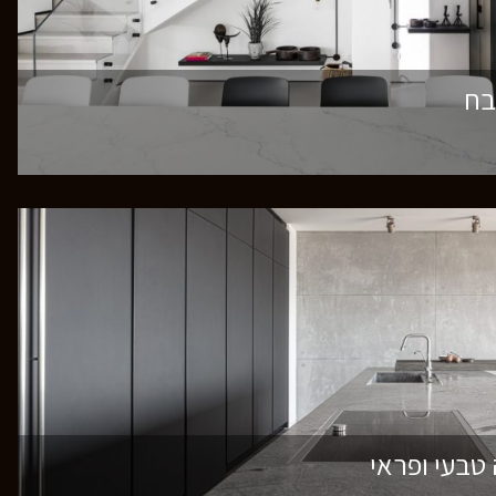
בח
בעי ופראי