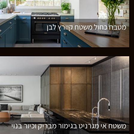
מטבח כחול משטח קוורץ לבן
משטח אי מגרניט בגימור מבריק וכיור בנוי