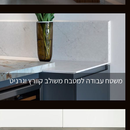
משטח עבודה למטבח משולב קוורץ וגרניט