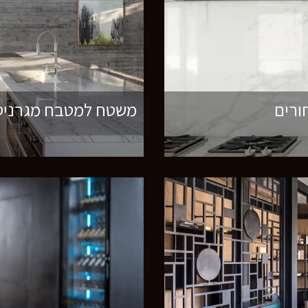
ורים
משטח למטבח מגרניט