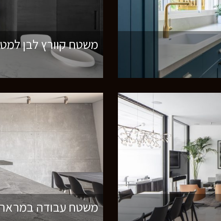
משטח קוורץ לבן למט
משטח עבודה במראה ט