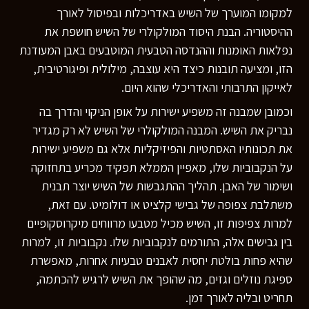
למקומו המוערך של השיש באדריכלות ובפיסול לאורך
ההיסטוריה. הבנת היסוד המולקולרי של השיש חושפת את
נפלאות האומנות וההנדסה הטבעית המוטבעים באבן המעודנת
הזו, ומציעה תובנות כיצד היא עוצבה, מילולית ופיגורטיבית,
לאייקון התרבותי והאדריכלי שהוא היום.
וכמובן שמבנה זה משפיע ישירות על אופן הניקוי והדרך בה
נבריק את השיש. המבנה המולקולרי של השיש לא רק מגדיר
את תכונותיו האסתטיות והפיזיקליות אלא גם משפיע ישירות
על הנקבוביות שלו, מאפיין הממלא תפקיד מכריע בתחזוקה
ושימור של האבן. תהליך ההתגבשות של השיש יוצר תבנית
משתלבת צפופה של גבישי קלציט או דולומיט. עם זאת,
למרות צפיפות זו, השיש מכיל מטבעו מרווחים מיקרוסקופיים
בין גבישים אלה, התורמים לנקבוביות שלו. נקבוביות זו, למרות
שהיא פחות בולטת יחסית לאבנים טבעיות אחרות, מאפשרת
ספיגת נוזלים וגזים, מה שהופך את השיש לרגיש להכתמה,
תחריט ובליה לאורך זמן.