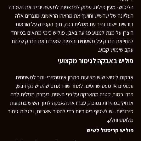
הליטוש- מעין פילינג עמוק למרצפות למעשה יוריד את השכבה
העליונה של שהשיש וחושף את מראהו הראשוני. מוצרים אלה
דורשים יישום זהיר עם מטלית רכה, תוך הקפדה על הוראות
היצרן על מנת למנוע פגיעה באבן. פוליש כימי מתאים במיוחד
להחייאת הברק על משטחים ורצפות שאיבדו את הברק שלהם
עקב שימוש קבוע.
פוליש באבקה לגימור מקצועי
אבקות ליטוש שיש מציעות פתרון אינטנסיבי יותר למשטחים
עמומים או מעט שרוטים. לאחר שווידאתם שהשיש נקי ויבש,
פזרו כמות קטנה מהאבקה על פני השטח. בעזרת מטלית לחה
או חיץ במהירות נמוכה, עבדו את האבקה לתוך השיש בתנועות
סיבוביות. יש לשטוף ביסודיות כדי להסיר שאריות, ולגלות גימור
מלוטש וחלק.
פוליש קריסטל לשיש