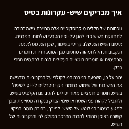
איך מבריקים שיש- עקרונות בסיס
נוכחותם של חללים מיקרוסקופיים אלה מחייבת גישה זהירה
לתחזוקת השיש כדי להגן על יופיו הטבעי ושלמותו המבנית.
איטום השיש הוא שלב קריטי בשימור, שכן הוא ממלא את
הנקבוביות הללו ומהווה מחסום מגן המונע חדירת חומרים
מכתימים או חומרים חומציים העלולים לגרום לכתמים חסרי
ברק.
יתר על כן, השפעת המבנה המולקולרי על הנקבוביות מדגישה
את החשיבות של שימוש בחומרי ניקוי ניטרליים ל-pH לטיפול
בשיש. חומרים חומציים מאוד יכולים להגיב עם הקלציט בשיש,
ולהוביל לקהות פני השטח או שינוי הברק בנקודה מסויימת ובכך
לפגוע בגימור המלוטש של השיש. לפיכך, בחירת חומרי הניקוי
קשורה באופן מהותי להבנת ההרכב המולקולרי והנקבוביות של
השיש.