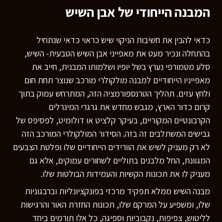
המבנה הייחודי של אבן השיש
כדאי להבין את חשיבות הניקוי שיש כראוי כדאי שנתחיל
בהתחלה ונכיר מעט את מאפייני אבן השיש הטבעית- השיש,
סלע מטמורפי נערץ בשל יופיו ושלמותו המבנית, חייב את
מאפייניו הייחודיים למבנה מולקולרי מורכב שנוצר תחת חום
ולחץ עזים. תהליך הטרנספורמציה הזה, המתרחש עמוק בתוך
קרום כדור הארץ, מגבש מחדש את גרגרי המינרלים
הקרבונטיים המקוריים, בעיקר קלציט או דולומיט, לפסיפס של
גבישים המשתלבים זה בזה. הסידור המולקולרי המורכב הזה
לא רק מעניק לשיש את הוורידים הייחודיים שלו ופלטת הצבעים
המגוונת, החל מלבנים בתוליים לשחורים עמוקים, אלא גם
מעניק לו את תכונות הקשיות והעמידות הבולטות שלו.
מבנה השיש ממלא תפקיד מרכזי בפונקציונליות וברבגוניות
שלו, ומשפיע על המרקם שלו, תכונות החזרת האור והרגישות
לליטוש, צפיפות, נקבוביות וספיגה, כל אלו תורמים ביחד