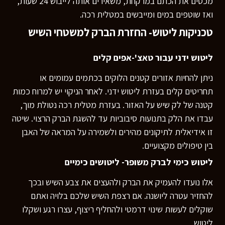
מכסים את הכתם במרקחת, משאירים אותה לייבוש 24 שעות,
ואז שוטפים במים ומייבשים במטלית רכה.
טכניקות ליטוש- החזרת הברק למשטחי השיש
ליטוש ידני עבור טאצ'-אפים קלים
ניתן להחיות אזורים קטנים הלוקים בכתמים עמומים או
תחריטים קלים בעזרת ליטוש ידני. לאחר הניקוי יש למרוח כמות
קטנה של לק שיש על האזור. בעזרת מטלית רכה נטולת מוך,
עבדו את הלק בתנועות סיבוביות עד להשגת הברק הרצוי. שיטה
זו אידיאלית לתיקונים מהירים ולשמירה על המראה של האבן
בין טיפולים מקצועיים.
ליטוש כימי לברק משופר- ליטושים כימיים
רוצים לדעת יותר?
אלו נועדו להעמיק את הברק ולהעצים את צבע השיש ובכך
להחזיר עטרה ליושנה. אם רצפת השיש שלכם בלויה ואתם
השאירו פרטים ונחזור אליכם
שוקלים לעשות שינוי דרמטי ולהחליף ריצוף, עצרו רגע ושקלו
בהקדם
ליטוש.