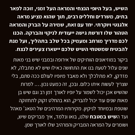
השיש, בעל היופי הנצחי והמראה העל זמני, זוכה לפאר
בתים, משרדים וחללים רבים, תוך שהוא מציע מראה
אלגנטי ויוקרתי. יחד עם זאת, שמירה על הברק והמראה
הטהור שלו דורשת גישה ייעודית לניקוי והברקה. הכנו
לכם מדריך מורחב ומעמיק בכל שלב בתהליך, ועל מנת
להבטיח שמשטחי השיש שלכם יישארו צעירים לנצח.
ביקור במוזיאונים הוותיקים של אירופה ובמבני שיש בני מאות
שנים עלול לטעת בנו את התחושה כאילו שיש לא מתבלה, לא
מזדקן, לא מתלכלך ולא מאבד מיופיו לעולם ככה סתם, בלי
שצריך לעשות איתו כלום. ובכן, זה כמעט נכון…. למרות
שהשיש אכן יכול לשמור על יופיו לאורך זמן רב וגם שיש בן
מאות שנים עוד יכול להבריק, הוא בהחלט זקוק לתחזוקה
שוטפת ובמיוחד לניקיון. מקירותיו המרהיבים של הטאג' מאהל
ועד ה
שיש במטבח
שלנו, בואו ונלמד, איך מבריקים שיש,
ושומרים על המראה המבריק והמרהיב שלו לאורך שמן.