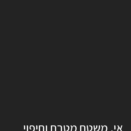
אי, משטח מטבח וחיפוי