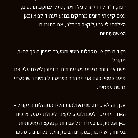
יופה, ד"ר לירז לסרי, גיל רויטר, נתלי יצחקוב ונוספים,
עמם קיימתי דיונים מרתקים בנוגע לעתיד לבוא וכאן
הצלחתי לייצר על קצה המזלג , את התובנות
המשמעותיות.
נקודות הקיצון מקבלות ביטוי והמעבר ביניהן הופך להיות
מקובל.
פעם אני בוחר בפריט עשוי עבודת יד ומוכן לשלם עליו את
מיטב כספי ופעם אני מתהדר בפריט זול במיוחד שרכשתי
ברשת עממית.
אכן, זה לא סתם. שני העולמות הללו מתנהלים במקביל –
האחד מתמסר לטכנולוגיה, לקצב, ליכולת לספק צרכים
כאן ועכשיו, גם במחיר של עבודות קונפקציה (איכותיות
במיוחד, יש לומר, במקרים רבים), והשני נלחם בה, משמר