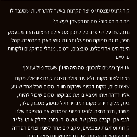
קיר גרניט עוצמתי מייצר סקרנות באשר להתרחשות שמעבר לו
מה היה הסיפור? מה התבקשתן לעשות?
נתבקשנו על ידי פרביטל לתכנן את אולם התצוגה החדש בעמק
חפר, בו גם ממוקם המפעל ותצוגת גושי האבן המרהיבה. קהל
היעד הינו אדריכלים, מעצבים, יזמים, מנהלי פרויקטים ולקוחות
פרטיים.
אז איך ניגשים לתכנון? מה היה הויז'ן שעמד מול עיניכן?
רצינו ליצור מקום, ולא עוד אולם תצוגה קונבנציונאלי. מקום
שאינו קיים, מקום דמיוני שירקום חוויה. מקום שכל אחד שיגיע
אליו יזדהה איתו וימצא בו את מבוקשו. מקום שיכול להיות,
בית, מלון, דירה. מקום המגדיר חלל כניסה, מטבח, סלון,
משרד, חדר רחצה. לופט דמיוני הממחיש את התפיסה שלנו
לגבי אבן. קבלנו מלבן של 200 מ"ר ובחרנו לחלק אותו על ידי
קירות ומחיצות עצמאיים, מקבילים אחד לשני ויוצרים הפרדה
בין הפונקציות השונות, אך גם מאפשרים הצצה דרכם.