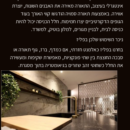
אינטגרלי בעיצוב, התאורה מאירה את האבנים השונות, יוצרת
אווירה. באמצעות תאורה סמויה הודגשו קווי האורך בעוד
הגופים הדקורטיביים יצרו חמימות. חלל הכניסה יכול להיות
כניסה לבית, לבניין מגורים, למלון בוטיק, למשרד.
ניכר השימוש שלכן בפליז
בחרנו בפליז כאלמנט חזרתי, אם כמדף, ברז, גוף תאורה או
סבכה החוצצת בין שתי פונקציות, מאפשרת שקיפות ומעשירה
את החלל כשחוטי זהב שזורים בגיאומטריה בתוך מסגרת.