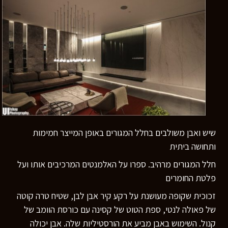
רוצים לדעת יותר?
השאירו פרטים ונחזור אליכם
בהקדם
שיש ואבן משולבים בחלל המגורים באופן המייצר חמימות
ותחושה ביתית
חלל המגורים מרהיב. ספרו על האלמנטים המרכיבים אותו ועל
פלטת החומרים
זכוכית שקופה מעושנת על רקע קיר אבן לבן, שטיח טרה קוטה
של פאולה לנטי, ספת הטוט של קסינה עם כורסת הוומב של
קנול. השימוש באבן מביע את הורסטיליות שלה. אבן יכולה