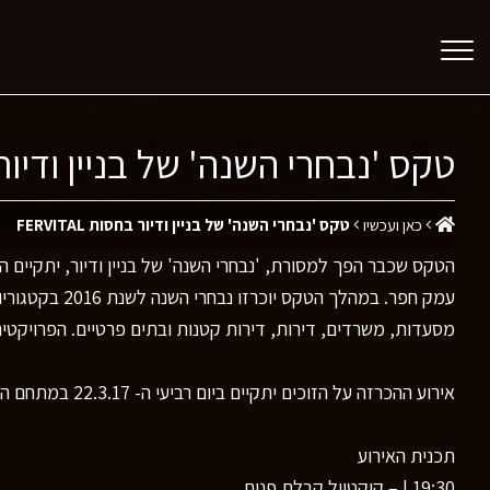
טקס 'נבחרי השנה' של בניין ודיור בחסות
כאן ועכשיו
טקס 'נבחרי השנה' של בניין ודיור בחסות FERVITAL
הטקס שכבר הפך למסורת, 'נבחרי השנה' של בניין ודיור, יתקיים
עמק חפר. במהלך הטקס יוכרזו נבחרי השנה לשנת 2016 בקטגוריות:
מסעדות, משרדים, דירות, דירות קטנות ובתים פרטיים. הפרויקטים נ
אירוע ההכרזה על הזוכים יתקיים ביום רביעי ה- 22.3.17 במתחם התצוגה של Fervital ברחוב בית הראשונים 3, פארק תעשיות עמק חפר.
תכנית האירוע
19:30 | – קוקטייל קבלת פנים.