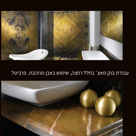
עבודת בוק מאצ' בחלל רחצה, שימוש באבן מוזהבת. פרביטל