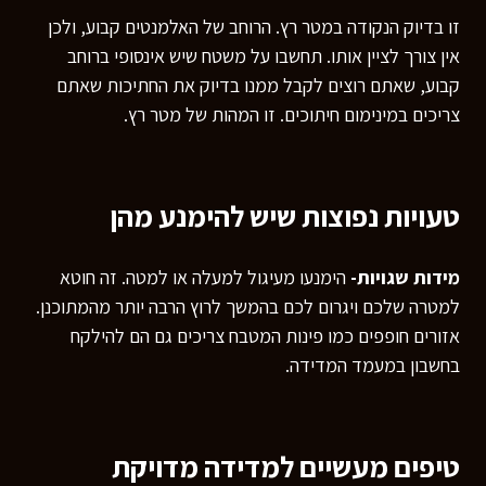
זו בדיוק הנקודה במטר רץ. הרוחב של האלמנטים קבוע, ולכן
אין צורך לציין אותו. תחשבו על משטח שיש אינסופי ברוחב
קבוע, שאתם רוצים לקבל ממנו בדיוק את החתיכות שאתם
צריכים במינימום חיתוכים. זו המהות של מטר רץ.
טעויות נפוצות שיש להימנע מהן
רוצים לדעת יותר?
מידות שגויות-
הימנעו מעיגול למעלה או למטה. זה חוטא
השאירו פרטים ונחזור אליכם
למטרה שלכם ויגרום לכם בהמשך לרוץ הרבה יותר מהמתוכנן.
בהקדם
אזורים חופפים כמו פינות המטבח צריכים גם הם להילקח
בחשבון במעמד המדידה.
טיפים מעשיים למדידה מדויקת